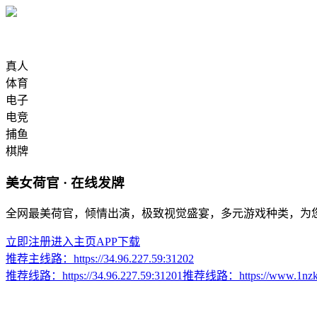
真人
体育
电子
电竞
捕鱼
棋牌
美女荷官 · 在线发牌
全网最美荷官，倾情出演，极致视觉盛宴，多元游戏种类，为
立即注册
进入主页
APP下载
推荐主线路：
https://34.96.227.59:31202
推荐线路：
https://34.96.227.59:31201
推荐线路：
https://www.1nz