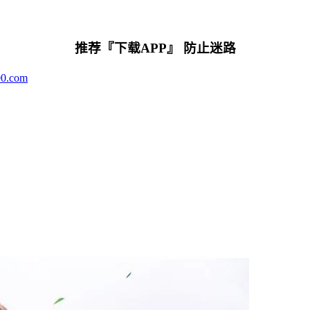
推荐『下载APP』 防止迷路
00.com