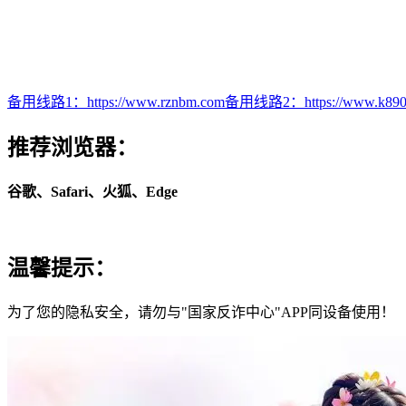
备用线路
1
：
https://www.rznbm.com
备用线路
2
：
https://www.k89
推荐浏览器：
谷歌、Safari、火狐、Edge
温馨提示：
为了您的隐私安全，请勿与"国家反诈中心"APP同设备使用！