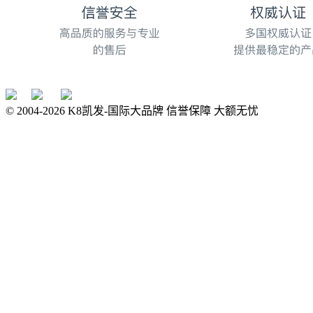
© 2004-
2026
K8凯发-国际大品牌 信誉保障 大额无忧