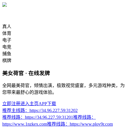
真人
体育
电子
电竞
捕鱼
棋牌
美女荷官 · 在线发牌
全网最美荷官，倾情出演，极致视觉盛宴，多元游戏种类，为
您带来最舒心的游戏体验。
立即注册
进入主页
APP下载
推荐主线路：
https://34.96.227.59:31202
推荐线路：
https://34.96.227.59:31201
推荐线路：
https://www.1nzkex.com
推荐线路：
https://www.plov9r.com