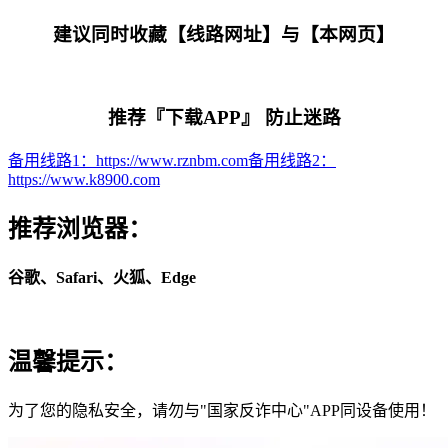
建议同时收藏【线路网址】与【本网页】
推荐『下载APP』 防止迷路
备用线路
1
：
https://www.rznbm.com
备用线路
2
：
https://www.k8900.com
推荐浏览器：
谷歌、Safari、火狐、Edge
温馨提示：
为了您的隐私安全，请勿与"国家反诈中心"APP同设备使用！