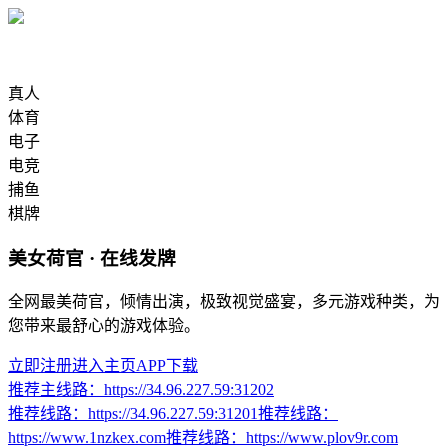
真人
体育
电子
电竞
捕鱼
棋牌
美女荷官 · 在线发牌
全网最美荷官，倾情出演，极致视觉盛宴，多元游戏种类，为
您带来最舒心的游戏体验。
立即注册
进入主页
APP下载
推荐主线路：
https://34.96.227.59:31202
推荐线路：
https://34.96.227.59:31201
推荐线路：
https://www.1nzkex.com
推荐线路：
https://www.plov9r.com