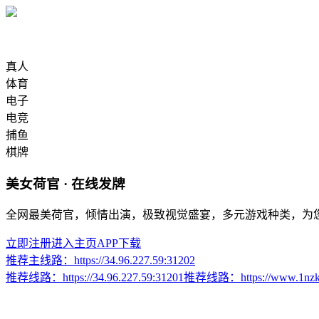
真人
体育
电子
电竞
捕鱼
棋牌
美女荷官 · 在线发牌
全网最美荷官，倾情出演，极致视觉盛宴，多元游戏种类，为
立即注册
进入主页
APP下载
推荐主线路：
https://34.96.227.59:31202
推荐线路：
https://34.96.227.59:31201
推荐线路：
https://www.1nz