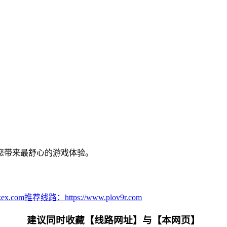
您带来最舒心的游戏体验。
kex.com
推荐线路：
https://www.plov9r.com
建议同时收藏【线路网址】与【本网页】