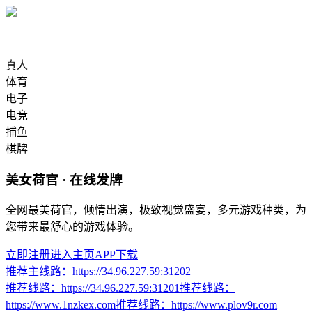
真人
体育
电子
电竞
捕鱼
棋牌
美女荷官 · 在线发牌
全网最美荷官，倾情出演，极致视觉盛宴，多元游戏种类，为
您带来最舒心的游戏体验。
立即注册
进入主页
APP下载
推荐主线路：
https://34.96.227.59:31202
推荐线路：
https://34.96.227.59:31201
推荐线路：
https://www.1nzkex.com
推荐线路：
https://www.plov9r.com