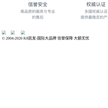
© 2004-
2026
K8凯发-国际大品牌 信誉保障 大额无忧