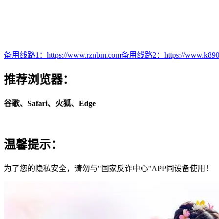
备用线路
1
：
https://www.rznbm.com
备用线路
2
：
https://www.k89
推荐浏览器：
谷歌、Safari、火狐、Edge
温馨提示：
为了您的隐私安全，请勿与"国家反诈中心"APP同设备使用！