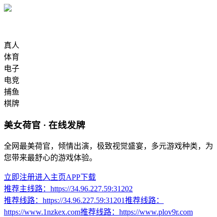
真人
体育
电子
电竞
捕鱼
棋牌
美女荷官 · 在线发牌
全网最美荷官，倾情出演，极致视觉盛宴，多元游戏种类，为
您带来最舒心的游戏体验。
立即注册
进入主页
APP下载
推荐主线路：
https://34.96.227.59:31202
推荐线路：
https://34.96.227.59:31201
推荐线路：
https://www.1nzkex.com
推荐线路：
https://www.plov9r.com