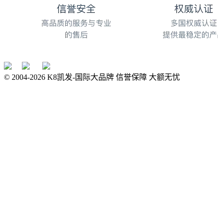
© 2004-
2026
K8凯发-国际大品牌 信誉保障 大额无忧