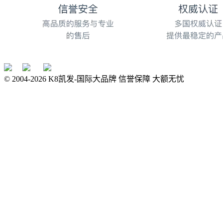
© 2004-
2026
K8凯发-国际大品牌 信誉保障 大额无忧