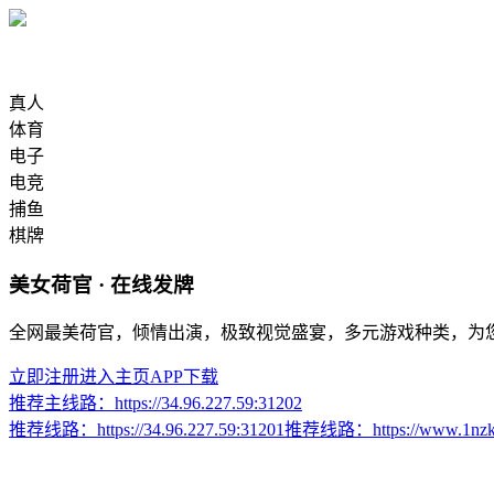
真人
体育
电子
电竞
捕鱼
棋牌
美女荷官 · 在线发牌
全网最美荷官，倾情出演，极致视觉盛宴，多元游戏种类，为
立即注册
进入主页
APP下载
推荐主线路：
https://34.96.227.59:31202
推荐线路：
https://34.96.227.59:31201
推荐线路：
https://www.1nz