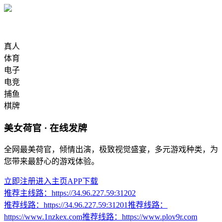
真人
体育
电子
电竞
捕鱼
棋牌
美女荷官 · 在线发牌
全网最美荷官，倾情出演，极致视觉盛宴，多元游戏种类，为
您带来最舒心的游戏体验。
立即注册
进入主页
APP下载
推荐主线路：
https://34.96.227.59:31202
推荐线路：
https://34.96.227.59:31201
推荐线路：
https://www.1nzkex.com
推荐线路：
https://www.plov9r.com