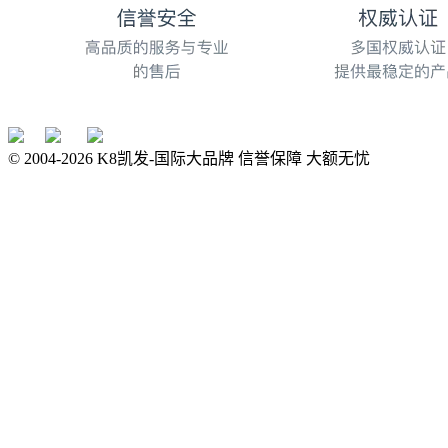
© 2004-
2026
K8凯发-国际大品牌 信誉保障 大额无忧