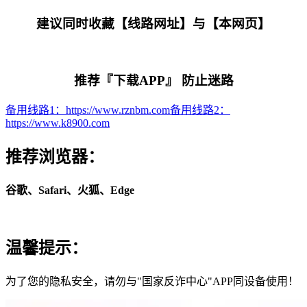
建议同时收藏【线路网址】与【本网页】
推荐『下载APP』 防止迷路
备用线路
1
：
https://www.rznbm.com
备用线路
2
：
https://www.k8900.com
推荐浏览器：
谷歌、Safari、火狐、Edge
温馨提示：
为了您的隐私安全，请勿与"国家反诈中心"APP同设备使用！