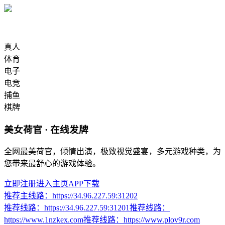
真人
体育
电子
电竞
捕鱼
棋牌
美女荷官 · 在线发牌
全网最美荷官，倾情出演，极致视觉盛宴，多元游戏种类，为
您带来最舒心的游戏体验。
立即注册
进入主页
APP下载
推荐主线路：
https://34.96.227.59:31202
推荐线路：
https://34.96.227.59:31201
推荐线路：
https://www.1nzkex.com
推荐线路：
https://www.plov9r.com