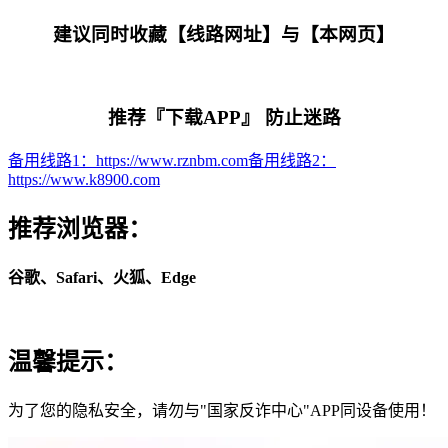
建议同时收藏【线路网址】与【本网页】
推荐『下载APP』 防止迷路
备用线路
1
：
https://www.rznbm.com
备用线路
2
：
https://www.k8900.com
推荐浏览器：
谷歌、Safari、火狐、Edge
温馨提示：
为了您的隐私安全，请勿与"国家反诈中心"APP同设备使用！