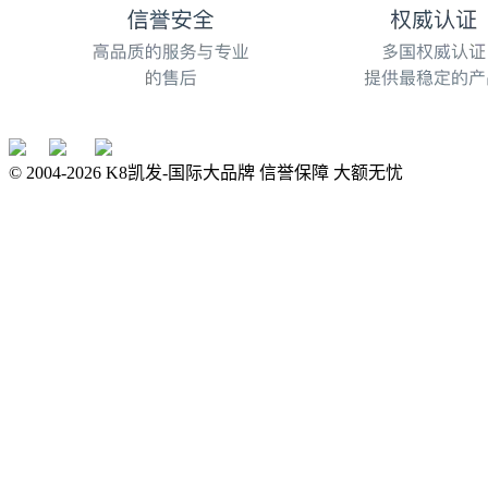
© 2004-
2026
K8凯发-国际大品牌 信誉保障 大额无忧